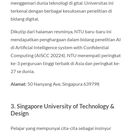
menggemari dunia teknologi di gital. Universitas ini
terkenal dengan berbagai kesuksesan penelitian di
bidang digital.
Dikutip dari halaman resminya, NTU baru-baru ini
mendapatkan penghargaan dalam bidang penelitian AI
di Artificial Intelligence system with Confidential
Computing (AISCC 20224). NTU menempati peringkat
ke-3 perguruan tinggi terbaik di Asia dan peringkat ke-
27 se dunia.
Alamat:
50 Nanyang Ave, Singapura 639798
3. Singapore University of Technology &
Design
Pelajar yang mempunyai cita-cita sebagai insinyur