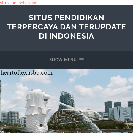
situs judi bola resmi
SITUS PENDIDIKAN
TERPERCAYA DAN TERUPDATE
DI INDONESIA
SHOW MENU