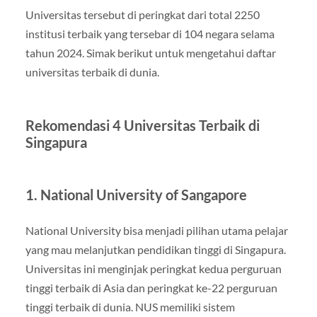
Universitas tersebut di peringkat dari total 2250
institusi terbaik yang tersebar di 104 negara selama
tahun 2024. Simak berikut untuk mengetahui daftar
universitas terbaik di dunia.
Rekomendasi 4 Universitas Terbaik di
Singapura
1. National University of Sangapore
National University bisa menjadi pilihan utama pelajar
yang mau melanjutkan pendidikan tinggi di Singapura.
Universitas ini menginjak peringkat kedua perguruan
tinggi terbaik di Asia dan peringkat ke-22 perguruan
tinggi terbaik di dunia. NUS memiliki sistem