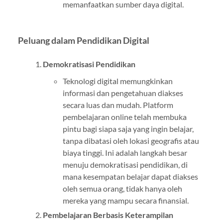
memanfaatkan sumber daya digital.
Peluang dalam Pendidikan Digital
Demokratisasi Pendidikan
Teknologi digital memungkinkan
informasi dan pengetahuan diakses
secara luas dan mudah. Platform
pembelajaran online telah membuka
pintu bagi siapa saja yang ingin belajar,
tanpa dibatasi oleh lokasi geografis atau
biaya tinggi. Ini adalah langkah besar
menuju demokratisasi pendidikan, di
mana kesempatan belajar dapat diakses
oleh semua orang, tidak hanya oleh
mereka yang mampu secara finansial.
Pembelajaran Berbasis Keterampilan