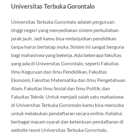
Universitas Terbuka Gorontalo
Universitas Terbuka Gorontalo adalah perguruan
tinggi negeri yang menyediakan sistem perkuliahan
jarak jauh. Jadi kamu bisa melanjutkan pendidikan
tanpa harus bertatap muka. Sistem ini sangat berguna
bagi mahasiswa yang bekerja. Ada beberapa fakultas
yang ada di Universitas Gorontalo, seperti Fakultas
Ilmu Keguruan dan Ilmu Pendidikan, Fakultas
Ekonomi, Fakultas Matematika dan Ilmu Pengetahuan
Alam, Fakultas Ilmu Sosial dan Ilmu Politik, dan
Fakultas Teknik. Untuk menjadi salah satu mahasiswa
di Universitas Terbuka Gorontalo kamu bisa mencoba
untuk melakukan pendaftaran secara online. Ketahui
berbagai macam syarat dan ketentuan pendaftaran di
website resmi Universitas Terbuka Gorontalo.