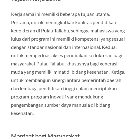
Kerja sama ini memiliki beberapa tujuan utama.
Pertama, untuk meningkatkan kualitas pendidikan
kedokteran di Pulau Taliabu, sehingga mahasiswa yang
lulus dari program ini memiliki kompetensi yang sesuai
dengan standar nasional dan internasional. Kedua,
untuk memperluas akses pendidikan kedokteran bagi
masyarakat Pulau Taliabu, khususnya bagi generasi
muda yang memiliki minat di bidang kesehatan. Ketiga,
untuk membangun sinergi antara pemerintah daerah
dan lembaga pendidikan tinggi dalam menciptakan
program-program inovatif yang mendukung
pengembangan sumber daya manusia di bidang
kesehatan.
Manfaat bagi Masyarakat