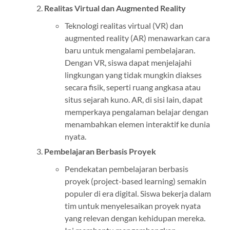
Realitas Virtual dan Augmented Reality
Teknologi realitas virtual (VR) dan
augmented reality (AR) menawarkan cara
baru untuk mengalami pembelajaran.
Dengan VR, siswa dapat menjelajahi
lingkungan yang tidak mungkin diakses
secara fisik, seperti ruang angkasa atau
situs sejarah kuno. AR, di sisi lain, dapat
memperkaya pengalaman belajar dengan
menambahkan elemen interaktif ke dunia
nyata.
Pembelajaran Berbasis Proyek
Pendekatan pembelajaran berbasis
proyek (project-based learning) semakin
populer di era digital. Siswa bekerja dalam
tim untuk menyelesaikan proyek nyata
yang relevan dengan kehidupan mereka.