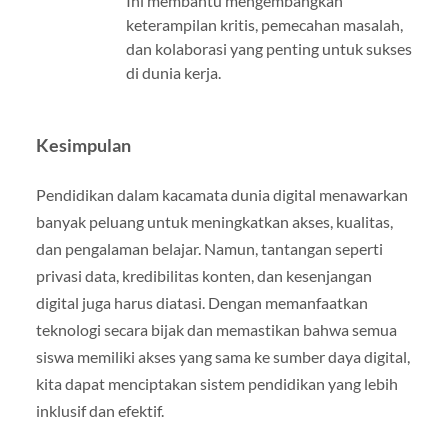
Ini membantu mengembangkan
keterampilan kritis, pemecahan masalah,
dan kolaborasi yang penting untuk sukses
di dunia kerja.
Kesimpulan
Pendidikan dalam kacamata dunia digital menawarkan
banyak peluang untuk meningkatkan akses, kualitas,
dan pengalaman belajar. Namun, tantangan seperti
privasi data, kredibilitas konten, dan kesenjangan
digital juga harus diatasi. Dengan memanfaatkan
teknologi secara bijak dan memastikan bahwa semua
siswa memiliki akses yang sama ke sumber daya digital,
kita dapat menciptakan sistem pendidikan yang lebih
inklusif dan efektif.