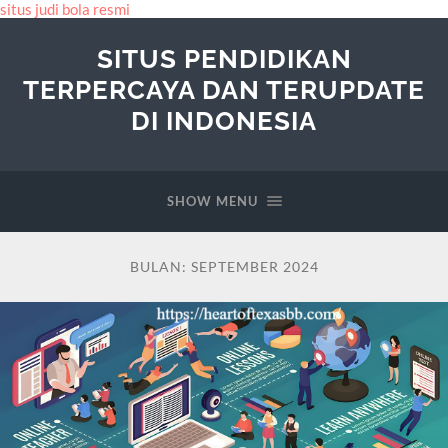
situs judi bola resmi
SITUS PENDIDIKAN
TERPERCAYA DAN TERUPDATE
DI INDONESIA
SHOW MENU
BULAN:
SEPTEMBER 2024