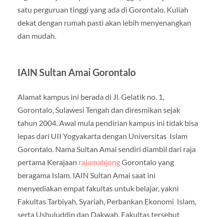
satu perguruan tinggi yang ada di Gorontalo. Kuliah
dekat dengan rumah pasti akan lebih menyenangkan
dan mudah.
IAIN Sultan Amai Gorontalo
Alamat kampus ini berada di Jl. Gelatik no. 1,
Gorontalo, Sulawesi Tengah dan diresmikan sejak
tahun 2004. Awal mula pendirian kampus ini tidak bisa
lepas dari UII Yogyakarta dengan Universitas Islam
Gorontalo. Nama Sultan Amai sendiri diambil dari raja
pertama Kerajaan
rajamahjong
Gorontalo yang
beragama Islam. IAIN Sultan Amai saat ini
menyediakan empat fakultas untuk belajar, yakni
Fakultas Tarbiyah, Syariah, Perbankan Ekonomi Islam,
serta Ushuluddin dan Dakwah. Fakultas tersebut