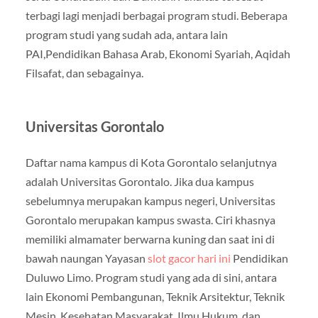
terbagi lagi menjadi berbagai program studi. Beberapa
program studi yang sudah ada, antara lain
PAI,Pendidikan Bahasa Arab, Ekonomi Syariah, Aqidah
Filsafat, dan sebagainya.
Universitas Gorontalo
Daftar nama kampus di Kota Gorontalo selanjutnya
adalah Universitas Gorontalo. Jika dua kampus
sebelumnya merupakan kampus negeri, Universitas
Gorontalo merupakan kampus swasta. Ciri khasnya
memiliki almamater berwarna kuning dan saat ini di
bawah naungan Yayasan
slot gacor hari ini
Pendidikan
Duluwo Limo. Program studi yang ada di sini, antara
lain Ekonomi Pembangunan, Teknik Arsitektur, Teknik
Mesin, Kesehatan Masyarakat, Ilmu Hukum, dan