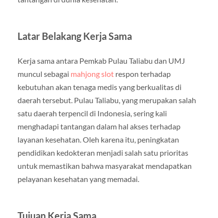
Latar Belakang Kerja Sama
Kerja sama antara Pemkab Pulau Taliabu dan UMJ
muncul sebagai
mahjong slot
respon terhadap
kebutuhan akan tenaga medis yang berkualitas di
daerah tersebut. Pulau Taliabu, yang merupakan salah
satu daerah terpencil di Indonesia, sering kali
menghadapi tantangan dalam hal akses terhadap
layanan kesehatan. Oleh karena itu, peningkatan
pendidikan kedokteran menjadi salah satu prioritas
untuk memastikan bahwa masyarakat mendapatkan
pelayanan kesehatan yang memadai.
Tujuan Kerja Sama