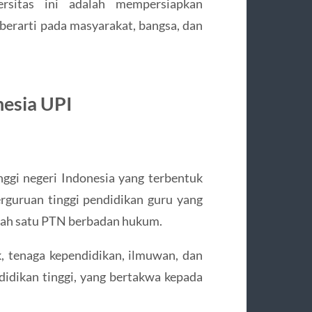
rsitas ini adalah mempersiapkan
erarti pada masyarakat, bangsa, dan
nesia UPI
inggi negeri Indonesia yang terbentuk
rguruan tinggi pendidikan guru yang
lah satu PTN berbadan hukum.
 tenaga kependidikan, ilmuwan, dan
didikan tinggi, yang bertakwa kepada