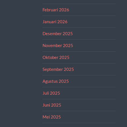
Februari 2026
Januari 2026
Desember 2025
November 2025
Oktober 2025
September 2025
Agustus 2025
Juli 2025
Juni 2025
Mei 2025