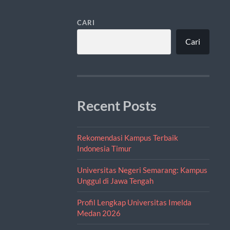
CARI
Cari
Recent Posts
Rekomendasi Kampus Terbaik
Indonesia Timur
Universitas Negeri Semarang: Kampus
Unggul di Jawa Tengah
Profil Lengkap Universitas Imelda
Medan 2026