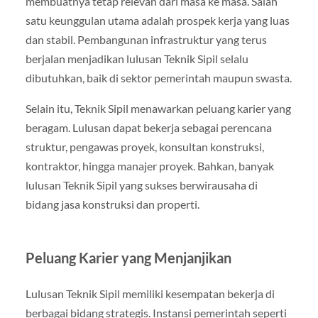
membuatnya tetap relevan dari masa ke masa. Salah
satu keunggulan utama adalah prospek kerja yang luas
dan stabil. Pembangunan infrastruktur yang terus
berjalan menjadikan lulusan Teknik Sipil selalu
dibutuhkan, baik di sektor pemerintah maupun swasta.
Selain itu, Teknik Sipil menawarkan peluang karier yang
beragam. Lulusan dapat bekerja sebagai perencana
struktur, pengawas proyek, konsultan konstruksi,
kontraktor, hingga manajer proyek. Bahkan, banyak
lulusan Teknik Sipil yang sukses berwirausaha di
bidang jasa konstruksi dan properti.
Peluang Karier yang Menjanjikan
Lulusan Teknik Sipil memiliki kesempatan bekerja di
berbagai bidang strategis. Instansi pemerintah seperti