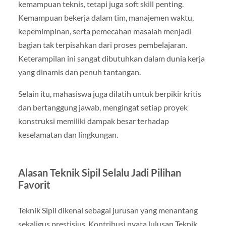
kemampuan teknis, tetapi juga soft skill penting.
Kemampuan bekerja dalam tim, manajemen waktu,
kepemimpinan, serta pemecahan masalah menjadi
bagian tak terpisahkan dari proses pembelajaran.
Keterampilan ini sangat dibutuhkan dalam dunia kerja
yang dinamis dan penuh tantangan.
Selain itu, mahasiswa juga dilatih untuk berpikir kritis
dan bertanggung jawab, mengingat setiap proyek
konstruksi memiliki dampak besar terhadap
keselamatan dan lingkungan.
Alasan Teknik Sipil Selalu Jadi Pilihan
Favorit
Teknik Sipil dikenal sebagai jurusan yang menantang
sekaligus prestisius. Kontribusi nyata lulusan Teknik