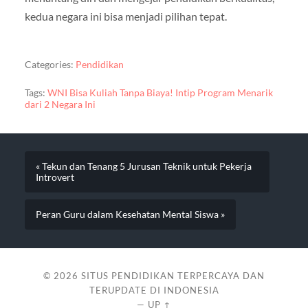
kedua negara ini bisa menjadi pilihan tepat.
Categories:
Pendidikan
Tags:
WNI Bisa Kuliah Tanpa Biaya! Intip Program Menarik
dari 2 Negara Ini
« Tekun dan Tenang 5 Jurusan Teknik untuk Pekerja
Introvert
Peran Guru dalam Kesehatan Mental Siswa »
© 2026
SITUS PENDIDIKAN TERPERCAYA DAN
TERUPDATE DI INDONESIA
—
UP ↑