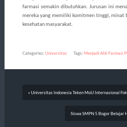
farmasi semakin dibutuhkan. Jurusan ini men
mereka yang memiliki komitmen tinggi, minat b
kesehatan masyarakat.
Categories:
Universitas
Tags:
Menjadi Ahli Farmasi P
« Universitas Indonesia Teken MoU Internasional F
Siswa SMPN 5 Bogor Belajar 