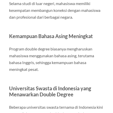
Selama studi di luar negeri, mahasiswa memiliki
kesempatan membangun koneksi dengan mahasiswa
dan profesional dari berbagai negara.
Kemampuan Bahasa Asing Meningkat
Program double degree biasanya mengharuskan
mahasiswa menggunakan bahasa asing, terutama
bahasa Inggris, sehingga kemampuan bahasa
meningkat pesat.
Universitas Swasta di Indonesia yang
Menawarkan Double Degree
Beberapa universitas swasta ternama di Indonesia kini