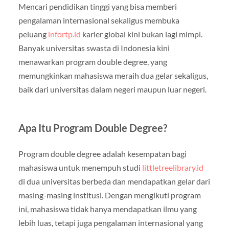
Mencari pendidikan tinggi yang bisa memberi
pengalaman internasional sekaligus membuka
peluang
infortp.id
karier global kini bukan lagi mimpi.
Banyak universitas swasta di Indonesia kini
menawarkan program double degree, yang
memungkinkan mahasiswa meraih dua gelar sekaligus,
baik dari universitas dalam negeri maupun luar negeri.
Apa Itu Program Double Degree?
Program double degree adalah kesempatan bagi
mahasiswa untuk menempuh studi
littletreelibrary.id
di dua universitas berbeda dan mendapatkan gelar dari
masing-masing institusi. Dengan mengikuti program
ini, mahasiswa tidak hanya mendapatkan ilmu yang
lebih luas, tetapi juga pengalaman internasional yang