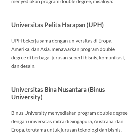
menyediakan program double degree, misalnya:
Universitas Pelita Harapan (UPH)
UPH bekerja sama dengan universitas di Eropa,
Amerika, dan Asia, menawarkan program double
degree di berbagai jurusan seperti bisnis, komunikasi,
dan desain.
Universitas Bina Nusantara (Binus
University)
Binus University menyediakan program double degree
dengan universitas mitra di Singapura, Australia, dan
Eropa, terutama untuk jurusan teknologi dan bisnis.