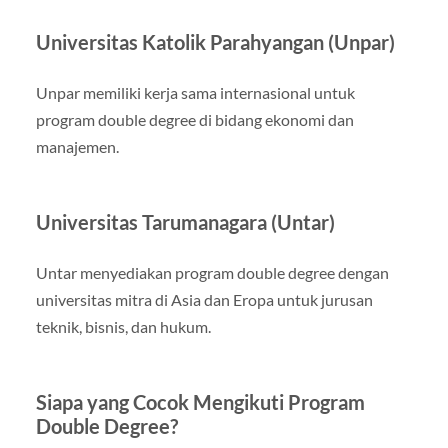
Universitas Katolik Parahyangan (Unpar)
Unpar memiliki kerja sama internasional untuk
program double degree di bidang ekonomi dan
manajemen.
Universitas Tarumanagara (Untar)
Untar menyediakan program double degree dengan
universitas mitra di Asia dan Eropa untuk jurusan
teknik, bisnis, dan hukum.
Siapa yang Cocok Mengikuti Program
Double Degree?