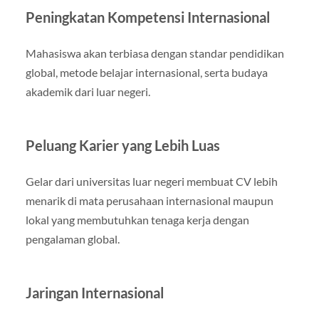
Peningkatan Kompetensi Internasional
Mahasiswa akan terbiasa dengan standar pendidikan
global, metode belajar internasional, serta budaya
akademik dari luar negeri.
Peluang Karier yang Lebih Luas
Gelar dari universitas luar negeri membuat CV lebih
menarik di mata perusahaan internasional maupun
lokal yang membutuhkan tenaga kerja dengan
pengalaman global.
Jaringan Internasional