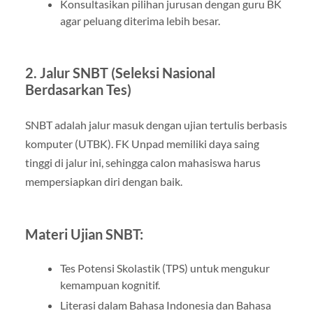
Konsultasikan pilihan jurusan dengan guru BK
agar peluang diterima lebih besar.
2. Jalur SNBT (Seleksi Nasional
Berdasarkan Tes)
SNBT adalah jalur masuk dengan ujian tertulis berbasis
komputer (UTBK). FK Unpad memiliki daya saing
tinggi di jalur ini, sehingga calon mahasiswa harus
mempersiapkan diri dengan baik.
Materi Ujian SNBT:
Tes Potensi Skolastik (TPS) untuk mengukur
kemampuan kognitif.
Literasi dalam Bahasa Indonesia dan Bahasa