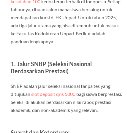
kekalahan 100
kedokteran terbaik di Indonesia. Setiap
tahunnya, ribuan calon mahasiswa bersaing untuk
mendapatkan kursi di FK Unpad. Untuk tahun 2025,
ada tiga jalur utama yang bisa ditempuh untuk masuk
ke Fakultas Kedokteran Unpad. Berikut adalah
panduan lengkapnya.
1. Jalur SNBP (Seleksi Nasional
Berdasarkan Prestasi)
SNBP adalah jalur seleksi nasional tanpa tes yang
ditujukan
slot deposit qris 5000
bagi siswa berprestasi.
Seleksi dilakukan berdasarkan nilai rapor, prestasi
akademik, dan non-akademik yang relevan.
Syarat dan Ketentuan: