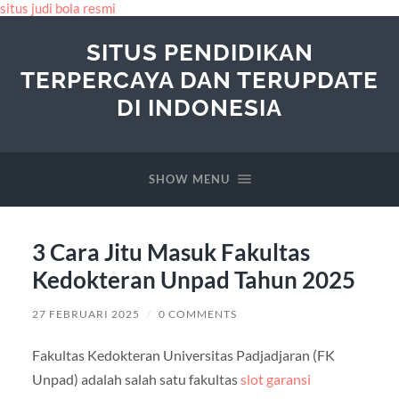
situs judi bola resmi
SITUS PENDIDIKAN
TERPERCAYA DAN TERUPDATE
DI INDONESIA
SHOW MENU
3 Cara Jitu Masuk Fakultas
Kedokteran Unpad Tahun 2025
27 FEBRUARI 2025
/
0 COMMENTS
Fakultas Kedokteran Universitas Padjadjaran (FK
Unpad) adalah salah satu fakultas
slot garansi