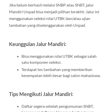
Jika belum berhasil melalui SNBP atau SNBT, jalur
Mandiri Unpad bisa menjadi pilihan terakhir. Jalur ini
menggunakan seleksi nilai UTBK dan/atau ujian
tambahan yang diselenggarakan oleh Unpad.
Keunggulan Jalur Mandiri:
Bisa menggunakan nilai UTBK sebagai salah
satu komponen seleksi.
Terdapat tes tambahan yang memberikan
kesempatan lebih besar bagi calon mahasiswa.
Tips Mengikuti Jalur Mandiri:
Daftar segera setelah pengumuman SNBT,