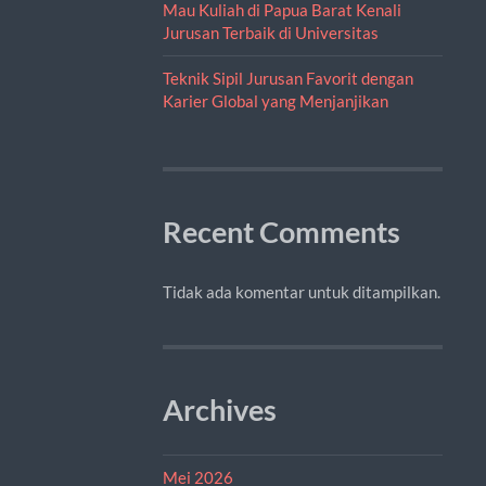
Mau Kuliah di Papua Barat Kenali
Jurusan Terbaik di Universitas
Teknik Sipil Jurusan Favorit dengan
Karier Global yang Menjanjikan
Recent Comments
Tidak ada komentar untuk ditampilkan.
Archives
Mei 2026