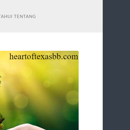
TAHUI TENTANG