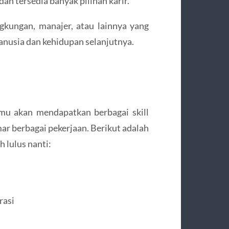
an tersedia banyak pilihan karir.
ngkungan, manajer, atau lainnya yang
anusia dan kehidupan selanjutnya.
amu akan mendapatkan berbagai skill
r berbagai pekerjaan. Berikut adalah
 lulus nanti:
rasi