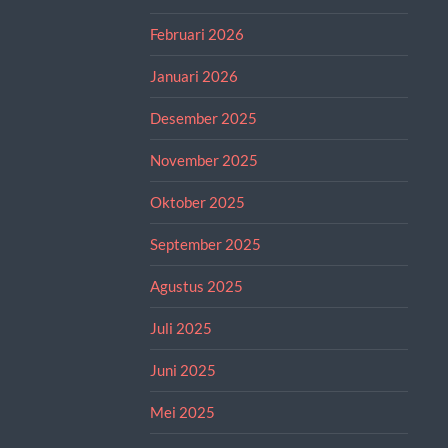
Februari 2026
Januari 2026
Desember 2025
November 2025
Oktober 2025
September 2025
Agustus 2025
Juli 2025
Juni 2025
Mei 2025